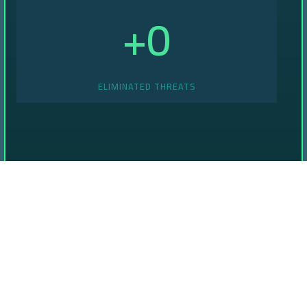
+
0
ELIMINATED THREATS
Lorem ipsum dolor sit amet, consectetur adipiscing
elit, sed do eiusmod tempor incididunt ut labore et
dolore magna aliqua. Arcu vitae elementum curabitur
vitae. Massa placerat duis ultricies lacus sed turpis